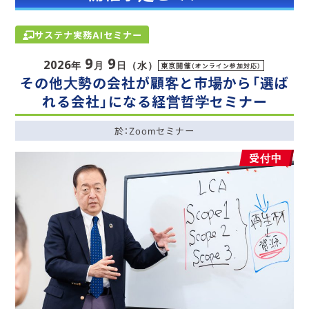
サステナ実務AIセミナー
9
9
2026
年
月
日（水）
東京開催
（オンライン参加対応）
その他大勢の会社が顧客と市場から「選ば
れる会社」になる経営哲学セミナー
於：Zoomセミナー
受付中